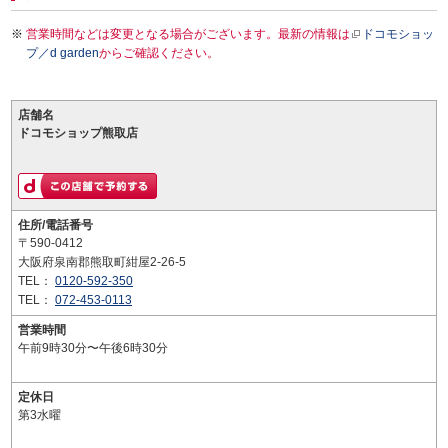
営業時間などは変更となる場合がございます。最新の情報は
ドコモショッ
プ／d garden
からご確認ください。
店舗名
ドコモショップ熊取店
住所/電話番号
〒590-0412
大阪府泉南郡熊取町紺屋2-26-5
TEL：
0120-592-350
TEL：
072-453-0113
営業時間
午前9時30分〜午後6時30分
定休日
第3水曜