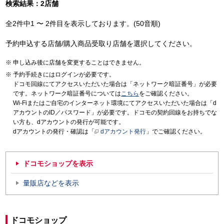
検索結果：2店舗
全2件中1 〜 2件目を表示しております。(50音順)
予約申込する店舗/購入商品受取り店舗を選択してください。
申し込み後に店舗を変更することはできません。
予約手続きにはログインが必要です。
ドコモ回線にてアクセスいただいた場合は「ネットワーク暗証番号」が必要
です。ネットワーク暗証番号については
こちら
をご確認ください。
Wi-Fiまたはご自宅のインターネット環境にてアクセスいただいた場合は「d
アカウントのID／パスワード」が必要です。ドコモの契約回線をお持ちでな
い方も、dアカウントの発行が可能です。
dアカウントの発行・確認は「
dアカウント発行
」でご確認ください。
ドコモショップを表示
量販店などを表示
ドコモショップ