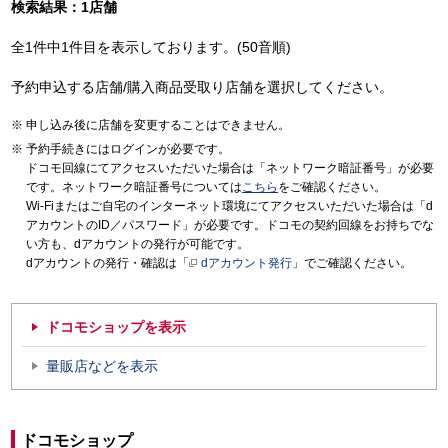
検索結果：1店舗
全1件中1件目を表示しております。(50音順)
予約申込する店舗/購入商品受取り店舗を選択してください。
申し込み後に店舗を変更することはできません。
予約手続きにはログインが必要です。
ドコモ回線にてアクセスいただいた場合は「ネットワーク暗証番号」が必要
です。ネットワーク暗証番号については
こちら
をご確認ください。
Wi-Fiまたはご自宅のインターネット環境にてアクセスいただいた場合は「d
アカウントのID／パスワード」が必要です。ドコモの契約回線をお持ちでな
い方も、dアカウントの発行が可能です。
dアカウントの発行・確認は「
dアカウント発行
」でご確認ください。
ドコモショップを表示
量販店などを表示
ドコモショップ