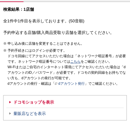
検索結果：1店舗
全1件中1件目を表示しております。(50音順)
予約申込する店舗/購入商品受取り店舗を選択してください。
申し込み後に店舗を変更することはできません。
予約手続きにはログインが必要です。
ドコモ回線にてアクセスいただいた場合は「ネットワーク暗証番号」が必要
です。ネットワーク暗証番号については
こちら
をご確認ください。
Wi-Fiまたはご自宅のインターネット環境にてアクセスいただいた場合は「d
アカウントのID／パスワード」が必要です。ドコモの契約回線をお持ちでな
い方も、dアカウントの発行が可能です。
dアカウントの発行・確認は「
dアカウント発行
」でご確認ください。
ドコモショップを表示
量販店などを表示