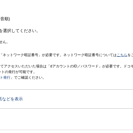
音順)
を選択してください。
せん。
「ネットワーク暗証番号」が必要です。ネットワーク暗証番号については
こちら
を
境にてアクセスいただいた場合は「dアカウントのID／パスワード」が必要です。ドコ
ントの発行が可能です。
ント発行
」でご確認ください。
店などを表示