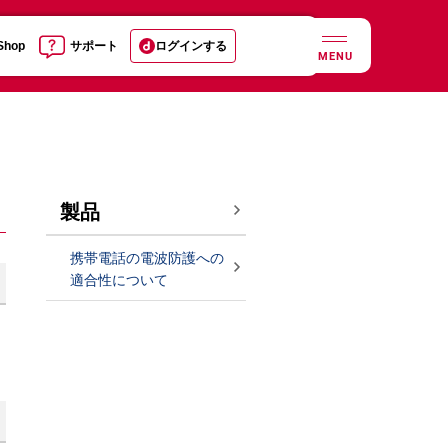
 Shop
サポート
ログインする
MENU
製品
携帯電話の電波防護への
適合性について