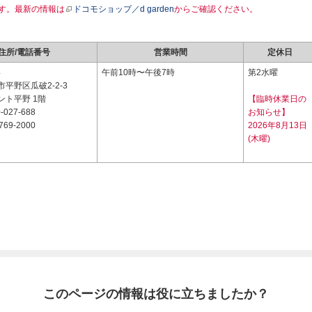
す。最新の情報は
ドコモショップ／d garden
からご確認ください。
住所/電話番号
営業時間
定休日
4
午前10時〜午後7時
第2水曜
平野区瓜破2-2-3
ント平野 1階
【臨時休業日の
-027-688
お知らせ】
769-2000
2026年8月13日
(木曜)
このページの情報は役に立ちましたか？