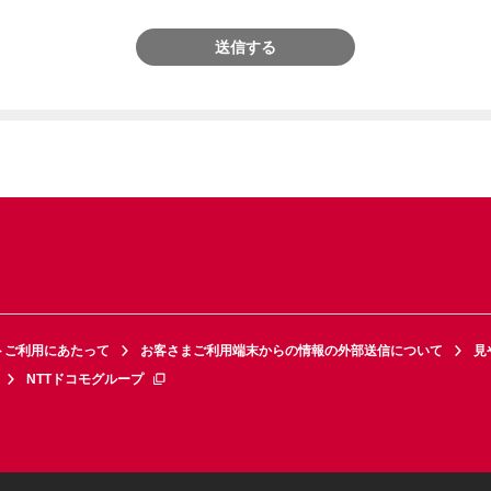
送信する
トご利用にあたって
お客さまご利用端末からの情報の外部送信について
見
NTTドコモグループ