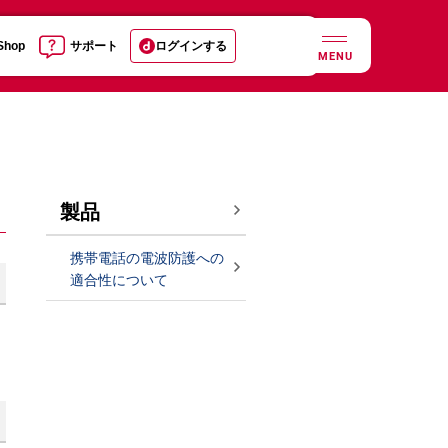
 Shop
サポート
ログインする
MENU
製品
携帯電話の電波防護への
適合性について