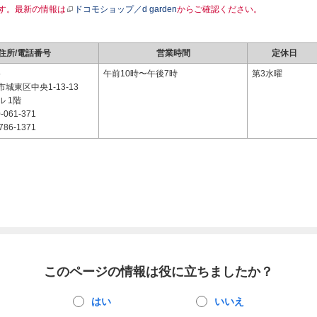
す。最新の情報は
ドコモショップ／d garden
からご確認ください。
住所/電話番号
営業時間
定休日
5
午前10時〜午後7時
第3水曜
城東区中央1-13-13
 1階
-061-371
786-1371
このページの情報は役に立ちましたか？
はい
いいえ