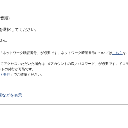
音順)
を選択してください。
せん。
「ネットワーク暗証番号」が必要です。ネットワーク暗証番号については
こちら
を
境にてアクセスいただいた場合は「dアカウントのID／パスワード」が必要です。ドコ
ントの発行が可能です。
ント発行
」でご確認ください。
店などを表示