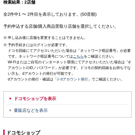
検索結果：2店舗
全2件中1 〜 2件目を表示しております。(50音順)
予約申込する店舗/購入商品受取り店舗を選択してください。
申し込み後に店舗を変更することはできません。
予約手続きにはログインが必要です。
ドコモ回線にてアクセスいただいた場合は「ネットワーク暗証番号」が必要
です。ネットワーク暗証番号については
こちら
をご確認ください。
Wi-Fiまたはご自宅のインターネット環境にてアクセスいただいた場合は「d
アカウントのID／パスワード」が必要です。ドコモの契約回線をお持ちでな
い方も、dアカウントの発行が可能です。
dアカウントの発行・確認は「
dアカウント発行
」でご確認ください。
ドコモショップを表示
量販店などを表示
ドコモショップ