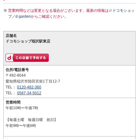
営業時間などは変更となる場合がございます。最新の情報は
ドコモショッ
プ／d garden
からご確認ください。
店舗名
ドコモショップ稲沢駅東店
住所/電話番号
〒492-8044
愛知県稲沢市陸田宮前1丁目12-7
TEL：
0120-482-360
TEL：
0587-34-5012
営業時間
午前10時〜午後7時
【毎週土曜 毎週日曜 祝日】
午前9時〜午後6時