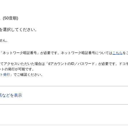
(50音順)
を選択してください。
せん。
「ネットワーク暗証番号」が必要です。ネットワーク暗証番号については
こちら
を
境にてアクセスいただいた場合は「dアカウントのID／パスワード」が必要です。ドコ
ントの発行が可能です。
ント発行
」でご確認ください。
店などを表示