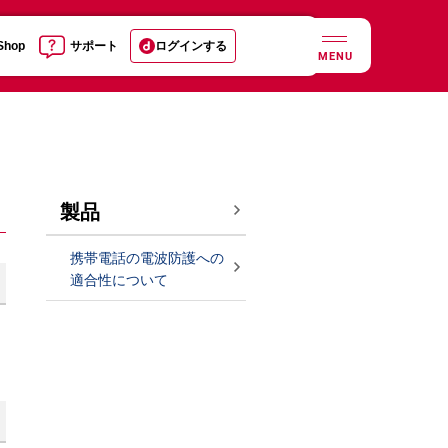
 Shop
サポート
ログインする
MENU
製品
携帯電話の電波防護への
適合性について