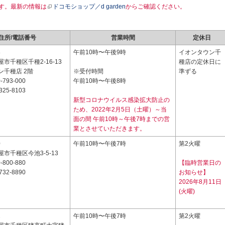
す。最新の情報は
ドコモショップ／d garden
からご確認ください。
住所/電話番号
営業時間
定休日
8
午前10時〜午後9時
イオンタウン千
市千種区千種2-16-13
種店の定休日に
ン千種店 2階
※受付時間
準ずる
-793-000
午前10時〜午後8時
325-8103
新型コロナウイルス感染拡大防止の
ため、2022年2月5日（土曜）～当
面の間 午前10時～午後7時までの営
業とさせていただきます。
0
午前10時〜午後7時
第2火曜
市千種区今池3-5-13
-800-880
【臨時営業日の
732-8890
お知らせ】
2026年8月11日
(火曜)
2
午前10時〜午後7時
第2火曜