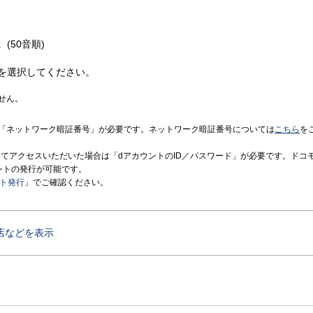
(50音順)
を選択してください。
せん。
「ネットワーク暗証番号」が必要です。ネットワーク暗証番号については
こちら
を
境にてアクセスいただいた場合は「dアカウントのID／パスワード」が必要です。ドコ
ントの発行が可能です。
ント発行
」でご確認ください。
店などを表示