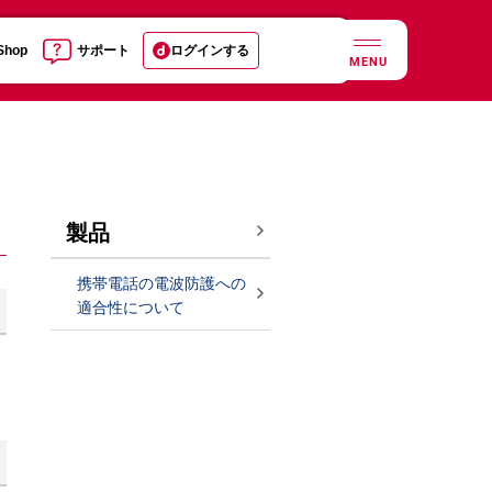
 Shop
サポート
ログインする
MENU
製品
携帯電話の電波防護への
適合性について