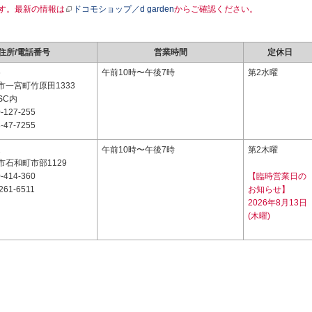
す。最新の情報は
ドコモショップ／d garden
からご確認ください。
住所/電話番号
営業時間
定休日
6
午前10時〜午後7時
第2水曜
市一宮町竹原田1333
SC内
-127-255
-47-7255
1
午前10時〜午後7時
第2木曜
石和町市部1129
-414-360
【臨時営業日の
261-6511
お知らせ】
2026年8月13日
(木曜)