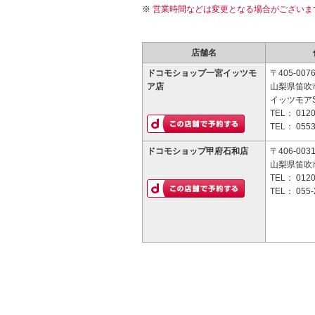
営業時間などは変更となる場合がございま
店舗名
ドコモショップ一宮イッツモ
〒405-007
ア店
山梨県笛吹
イッツモア
TEL：
0120
TEL：
0553
ドコモショップ甲府石和店
〒406-003
山梨県笛吹市
TEL：
0120
TEL：
055-