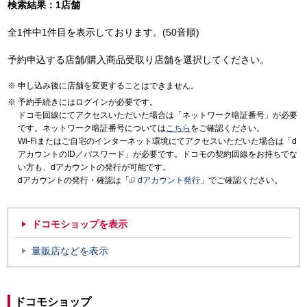
検索結果：1店舗
全1件中1件目を表示しております。(50音順)
予約申込する店舗/購入商品受取り店舗を選択してください。
申し込み後に店舗を変更することはできません。
予約手続きにはログインが必要です。
ドコモ回線にてアクセスいただいた場合は「ネットワーク暗証番号」が必要
です。ネットワーク暗証番号については
こちら
をご確認ください。
Wi-Fiまたはご自宅のインターネット環境にてアクセスいただいた場合は「d
アカウントのID／パスワード」が必要です。ドコモの契約回線をお持ちでな
い方も、dアカウントの発行が可能です。
dアカウントの発行・確認は「
dアカウント発行
」でご確認ください。
ドコモショップを表示
量販店などを表示
ドコモショップ