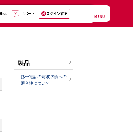
 Shop
サポート
ログインする
MENU
製品
携帯電話の電波防護への
適合性について