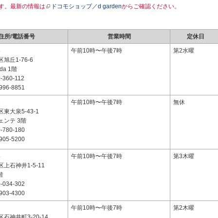
す。最新の情報は
ドコモショップ／d garden
からご確認ください。
住所/電話番号
営業時間
定休日
5
午前10時〜午後7時
第2水曜
旭丘1-76-6
oda 1階
-360-112
996-8851
3
午前10時〜午後7時
無休
東大泉5-43-1
ェンテ 3階
-780-180
905-5200
4
午前10時〜午後7時
第3木曜
上石神井1-5-11
階
-034-302
903-4300
1
午前10時〜午後7時
第2木曜
石神井町3-20-14