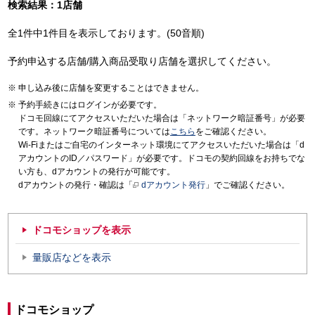
検索結果：1店舗
全1件中1件目を表示しております。(50音順)
予約申込する店舗/購入商品受取り店舗を選択してください。
申し込み後に店舗を変更することはできません。
予約手続きにはログインが必要です。
ドコモ回線にてアクセスいただいた場合は「ネットワーク暗証番号」が必要
です。ネットワーク暗証番号については
こちら
をご確認ください。
Wi-Fiまたはご自宅のインターネット環境にてアクセスいただいた場合は「d
アカウントのID／パスワード」が必要です。ドコモの契約回線をお持ちでな
い方も、dアカウントの発行が可能です。
dアカウントの発行・確認は「
dアカウント発行
」でご確認ください。
ドコモショップを表示
量販店などを表示
ドコモショップ