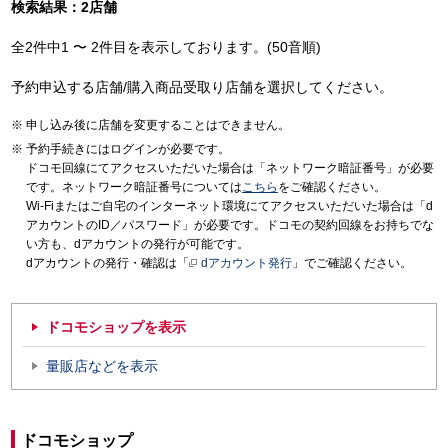
検索結果：2店舗
全2件中1 〜 2件目を表示しております。(50音順)
予約申込する店舗/購入商品受取り店舗を選択してください。
申し込み後に店舗を変更することはできません。
予約手続きにはログインが必要です。
ドコモ回線にてアクセスいただいた場合は「ネットワーク暗証番号」が必要
です。ネットワーク暗証番号については
こちら
をご確認ください。
Wi-Fiまたはご自宅のインターネット環境にてアクセスいただいた場合は「d
アカウントのID／パスワード」が必要です。ドコモの契約回線をお持ちでな
い方も、dアカウントの発行が可能です。
dアカウントの発行・確認は「
dアカウント発行
」でご確認ください。
ドコモショップを表示
量販店などを表示
ドコモショップ