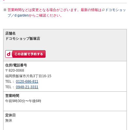
営業時間などは変更となる場合がございます。最新の情報は
ドコモショッ
プ／d garden
からご確認ください。
店舗名
ドコモショップ飯塚店
住所/電話番号
〒820-0068
福岡県飯塚市片島3丁目16-15
TEL：
0120-686-811
TEL：
0948-21-3311
営業時間
午前9時30分〜午後6時
定休日
無休