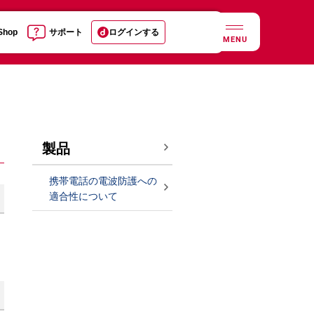
 Shop
サポート
ログインする
MENU
製品
携帯電話の電波防護への
適合性について