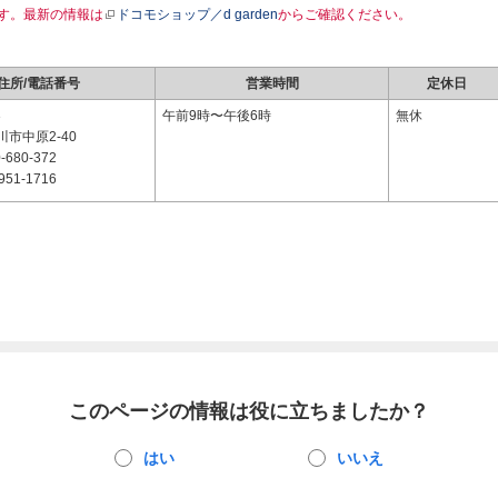
す。最新の情報は
ドコモショップ／d garden
からご確認ください。
住所/電話番号
営業時間
定休日
3
午前9時〜午後6時
無休
市中原2-40
-680-372
951-1716
このページの情報は役に立ちましたか？
はい
いいえ