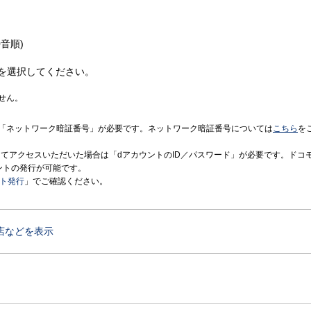
音順)
を選択してください。
せん。
「ネットワーク暗証番号」が必要です。ネットワーク暗証番号については
こちら
を
境にてアクセスいただいた場合は「dアカウントのID／パスワード」が必要です。ドコ
ントの発行が可能です。
ント発行
」でご確認ください。
店などを表示