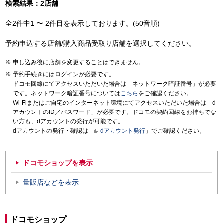
検索結果：2店舗
全2件中1 〜 2件目を表示しております。(50音順)
予約申込する店舗/購入商品受取り店舗を選択してください。
申し込み後に店舗を変更することはできません。
予約手続きにはログインが必要です。
ドコモ回線にてアクセスいただいた場合は「ネットワーク暗証番号」が必要
です。ネットワーク暗証番号については
こちら
をご確認ください。
Wi-Fiまたはご自宅のインターネット環境にてアクセスいただいた場合は「d
アカウントのID／パスワード」が必要です。ドコモの契約回線をお持ちでな
い方も、dアカウントの発行が可能です。
dアカウントの発行・確認は「
dアカウント発行
」でご確認ください。
ドコモショップを表示
量販店などを表示
ドコモショップ