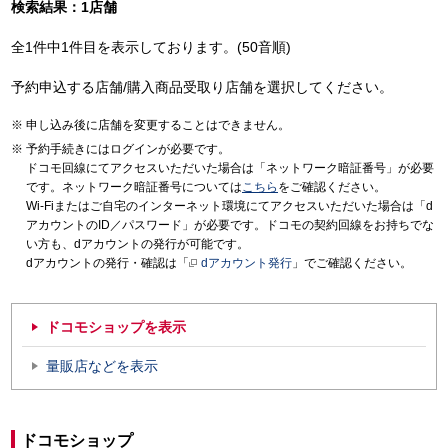
検索結果：1店舗
全1件中1件目を表示しております。(50音順)
予約申込する店舗/購入商品受取り店舗を選択してください。
申し込み後に店舗を変更することはできません。
予約手続きにはログインが必要です。
ドコモ回線にてアクセスいただいた場合は「ネットワーク暗証番号」が必要
です。ネットワーク暗証番号については
こちら
をご確認ください。
Wi-Fiまたはご自宅のインターネット環境にてアクセスいただいた場合は「d
アカウントのID／パスワード」が必要です。ドコモの契約回線をお持ちでな
い方も、dアカウントの発行が可能です。
dアカウントの発行・確認は「
dアカウント発行
」でご確認ください。
ドコモショップを表示
量販店などを表示
ドコモショップ