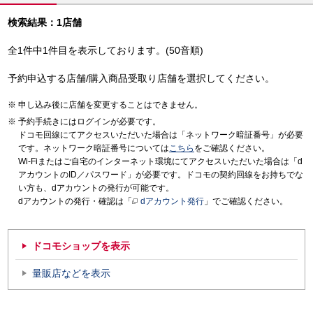
検索結果：1店舗
全1件中1件目を表示しております。(50音順)
予約申込する店舗/購入商品受取り店舗を選択してください。
申し込み後に店舗を変更することはできません。
予約手続きにはログインが必要です。
ドコモ回線にてアクセスいただいた場合は「ネットワーク暗証番号」が必要
です。ネットワーク暗証番号については
こちら
をご確認ください。
Wi-Fiまたはご自宅のインターネット環境にてアクセスいただいた場合は「d
アカウントのID／パスワード」が必要です。ドコモの契約回線をお持ちでな
い方も、dアカウントの発行が可能です。
dアカウントの発行・確認は「
dアカウント発行
」でご確認ください。
ドコモショップを表示
量販店などを表示