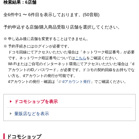
検索結果：6店舗
全6件中1 〜 6件目を表示しております。(50音順)
予約申込する店舗/購入商品受取り店舗を選択してください。
申し込み後に店舗を変更することはできません。
予約手続きにはログインが必要です。
ドコモ回線にてアクセスいただいた場合は「ネットワーク暗証番号」が必要
です。ネットワーク暗証番号については
こちら
をご確認ください。
Wi-Fiまたはご自宅のインターネット環境にてアクセスいただいた場合は「d
アカウントのID／パスワード」が必要です。ドコモの契約回線をお持ちでな
い方も、dアカウントの発行が可能です。
dアカウントの発行・確認は「
dアカウント発行
」でご確認ください。
ドコモショップを表示
量販店などを表示
ドコモショップ