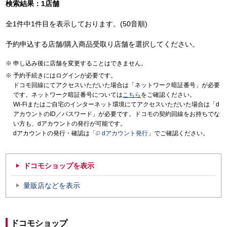
検索結果：1店舗
全1件中1件目を表示しております。(50音順)
予約申込する店舗/購入商品受取り店舗を選択してください。
申し込み後に店舗を変更することはできません。
予約手続きにはログインが必要です。
ドコモ回線にてアクセスいただいた場合は「ネットワーク暗証番号」が必要
です。ネットワーク暗証番号については
こちら
をご確認ください。
Wi-Fiまたはご自宅のインターネット環境にてアクセスいただいた場合は「d
アカウントのID／パスワード」が必要です。ドコモの契約回線をお持ちでな
い方も、dアカウントの発行が可能です。
dアカウントの発行・確認は「
dアカウント発行
」でご確認ください。
ドコモショップを表示
量販店などを表示
ドコモショップ