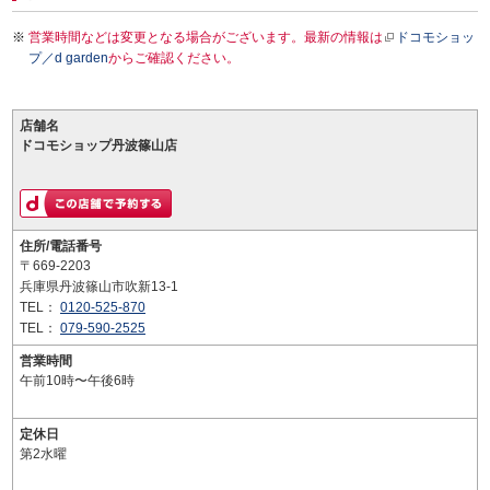
営業時間などは変更となる場合がございます。最新の情報は
ドコモショッ
プ／d garden
からご確認ください。
店舗名
ドコモショップ丹波篠山店
住所/電話番号
〒669-2203
兵庫県丹波篠山市吹新13-1
TEL：
0120-525-870
TEL：
079-590-2525
営業時間
午前10時〜午後6時
定休日
第2水曜