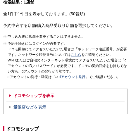
検索結果：1店舗
全1件中1件目を表示しております。(50音順)
予約申込する店舗/購入商品受取り店舗を選択してください。
申し込み後に店舗を変更することはできません。
予約手続きにはログインが必要です。
ドコモ回線にてアクセスいただいた場合は「ネットワーク暗証番号」が必要
です。ネットワーク暗証番号については
こちら
をご確認ください。
Wi-Fiまたはご自宅のインターネット環境にてアクセスいただいた場合は「d
アカウントのID／パスワード」が必要です。ドコモの契約回線をお持ちでな
い方も、dアカウントの発行が可能です。
dアカウントの発行・確認は「
dアカウント発行
」でご確認ください。
ドコモショップを表示
量販店などを表示
ドコモショップ