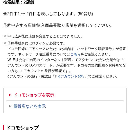
検索結果：2店舗
全2件中1 〜 2件目を表示しております。(50音順)
予約申込する店舗/購入商品受取り店舗を選択してください。
申し込み後に店舗を変更することはできません。
予約手続きにはログインが必要です。
ドコモ回線にてアクセスいただいた場合は「ネットワーク暗証番号」が必要
です。ネットワーク暗証番号については
こちら
をご確認ください。
Wi-Fiまたはご自宅のインターネット環境にてアクセスいただいた場合は「d
アカウントのID／パスワード」が必要です。ドコモの契約回線をお持ちでな
い方も、dアカウントの発行が可能です。
dアカウントの発行・確認は「
dアカウント発行
」でご確認ください。
ドコモショップを表示
量販店などを表示
ドコモショップ