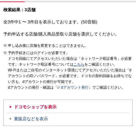
検索結果：3店舗
全3件中1 〜 3件目を表示しております。(50音順)
予約申込する店舗/購入商品受取り店舗を選択してください。
申し込み後に店舗を変更することはできません。
予約手続きにはログインが必要です。
ドコモ回線にてアクセスいただいた場合は「ネットワーク暗証番号」が必要
です。ネットワーク暗証番号については
こちら
をご確認ください。
Wi-Fiまたはご自宅のインターネット環境にてアクセスいただいた場合は「d
アカウントのID／パスワード」が必要です。ドコモの契約回線をお持ちでな
い方も、dアカウントの発行が可能です。
dアカウントの発行・確認は「
dアカウント発行
」でご確認ください。
ドコモショップを表示
量販店などを表示