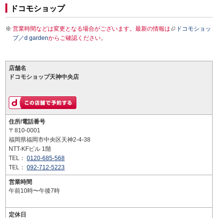
ドコモショップ
営業時間などは変更となる場合がございます。最新の情報は
ドコモショッ
プ／d garden
からご確認ください。
店舗名
ドコモショップ天神中央店
住所/電話番号
〒810-0001
福岡県福岡市中央区天神2-4-38
NTT-KFビル 1階
TEL：
0120-685-568
TEL：
092-712-5223
営業時間
午前10時〜午後7時
定休日