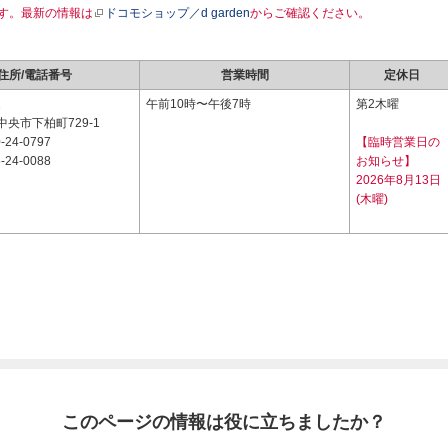
す。最新の情報は
ドコモショップ／d garden
からご確認ください。
住所/電話番号
営業時間
定休日
1
午前10時〜午後7時
第2木曜
央市下柏町729-1
-24-0797
【臨時営業日の
-24-0088
お知らせ】
2026年8月13日
(木曜)
このページの情報は役に立ちましたか？