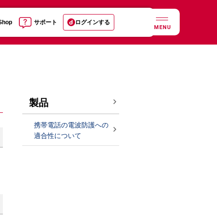
 Shop
サポート
ログインする
MENU
製品
携帯電話の電波防護への
適合性について