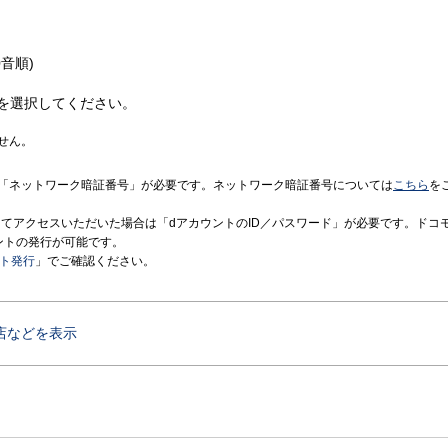
音順)
を選択してください。
せん。
「ネットワーク暗証番号」が必要です。ネットワーク暗証番号については
こちら
を
境にてアクセスいただいた場合は「dアカウントのID／パスワード」が必要です。ドコ
ントの発行が可能です。
ント発行
」でご確認ください。
店などを表示