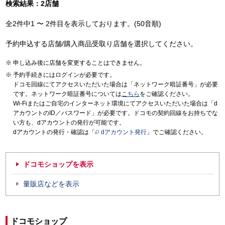
検索結果：2店舗
全2件中1 〜 2件目を表示しております。(50音順)
予約申込する店舗/購入商品受取り店舗を選択してください。
申し込み後に店舗を変更することはできません。
予約手続きにはログインが必要です。
ドコモ回線にてアクセスいただいた場合は「ネットワーク暗証番号」が必要
です。ネットワーク暗証番号については
こちら
をご確認ください。
Wi-Fiまたはご自宅のインターネット環境にてアクセスいただいた場合は「d
アカウントのID／パスワード」が必要です。ドコモの契約回線をお持ちでな
い方も、dアカウントの発行が可能です。
dアカウントの発行・確認は「
dアカウント発行
」でご確認ください。
ドコモショップを表示
量販店などを表示
ドコモショップ