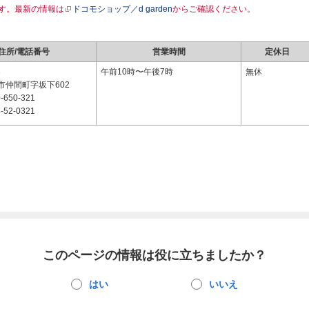
す。最新の情報は
ドコモショップ／d garden
からご確認ください。
住所/電話番号
営業時間
定休日
3
午前10時〜午後7時
無休
市仲間町字坂下602
-650-321
-52-0321
このページの情報は役に立ちましたか？
はい
いいえ