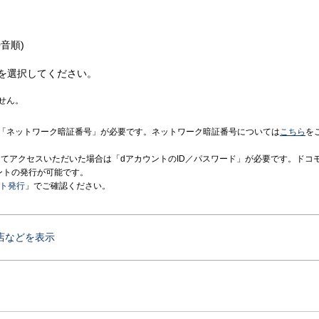
音順)
を選択してください。
せん。
「ネットワーク暗証番号」が必要です。ネットワーク暗証番号については
こちら
を
境にてアクセスいただいた場合は「dアカウントのID／パスワード」が必要です。ドコ
ントの発行が可能です。
ント発行
」でご確認ください。
店などを表示