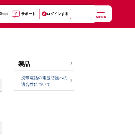
 Shop
サポート
ログインする
MENU
製品
携帯電話の電波防護への
適合性について