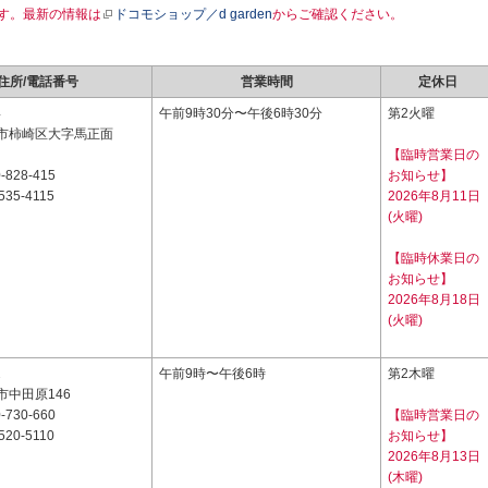
す。最新の情報は
ドコモショップ／d garden
からご確認ください。
住所/電話番号
営業時間
定休日
4
午前9時30分〜午後6時30分
第2火曜
市柿崎区大字馬正面
【臨時営業日の
-828-415
お知らせ】
535-4115
2026年8月11日
(火曜)
【臨時休業日の
お知らせ】
2026年8月18日
(火曜)
2
午前9時〜午後6時
第2木曜
市中田原146
-730-660
【臨時営業日の
520-5110
お知らせ】
2026年8月13日
(木曜)