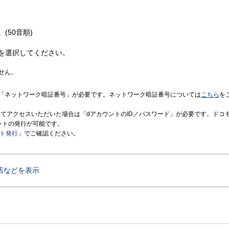
(50音順)
を選択してください。
せん。
「ネットワーク暗証番号」が必要です。ネットワーク暗証番号については
こちら
を
境にてアクセスいただいた場合は「dアカウントのID／パスワード」が必要です。ドコ
ントの発行が可能です。
ント発行
」でご確認ください。
店などを表示