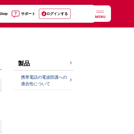
 Shop
サポート
ログインする
MENU
製品
携帯電話の電波防護への
適合性について