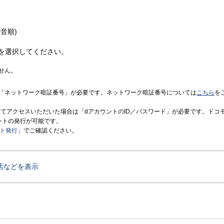
音順)
を選択してください。
せん。
「ネットワーク暗証番号」が必要です。ネットワーク暗証番号については
こちら
を
境にてアクセスいただいた場合は「dアカウントのID／パスワード」が必要です。ドコ
ントの発行が可能です。
ント発行
」でご確認ください。
店などを表示