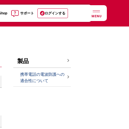
 Shop
サポート
ログインする
MENU
製品
携帯電話の電波防護への
適合性について