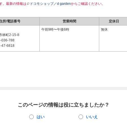
す。最新の情報は
ドコモショップ／d garden
からご確認ください。
住所/電話番号
営業時間
定休日
1
午前9時〜午後6時
無休
林町2-15-8
-036-788
-47-6818
このページの情報は役に立ちましたか？
はい
いいえ