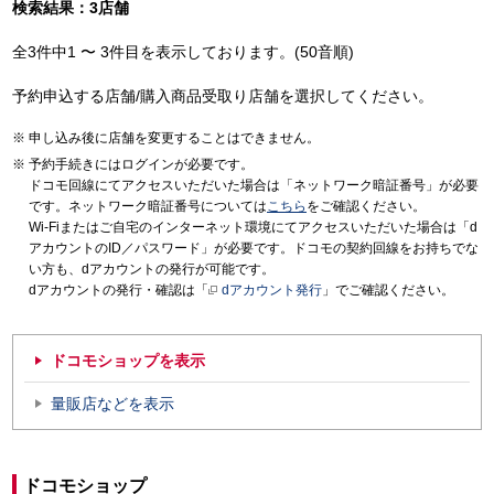
検索結果：3店舗
全3件中1 〜 3件目を表示しております。(50音順)
予約申込する店舗/購入商品受取り店舗を選択してください。
申し込み後に店舗を変更することはできません。
予約手続きにはログインが必要です。
ドコモ回線にてアクセスいただいた場合は「ネットワーク暗証番号」が必要
です。ネットワーク暗証番号については
こちら
をご確認ください。
Wi-Fiまたはご自宅のインターネット環境にてアクセスいただいた場合は「d
アカウントのID／パスワード」が必要です。ドコモの契約回線をお持ちでな
い方も、dアカウントの発行が可能です。
dアカウントの発行・確認は「
dアカウント発行
」でご確認ください。
ドコモショップを表示
量販店などを表示
ドコモショップ