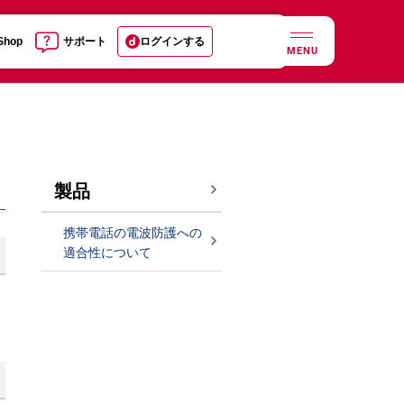
 Shop
サポート
ログインする
MENU
製品
携帯電話の電波防護への
適合性について