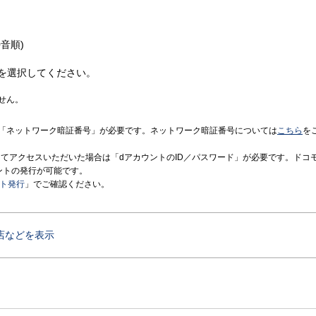
音順)
を選択してください。
せん。
「ネットワーク暗証番号」が必要です。ネットワーク暗証番号については
こちら
を
境にてアクセスいただいた場合は「dアカウントのID／パスワード」が必要です。ドコ
ントの発行が可能です。
ント発行
」でご確認ください。
店などを表示