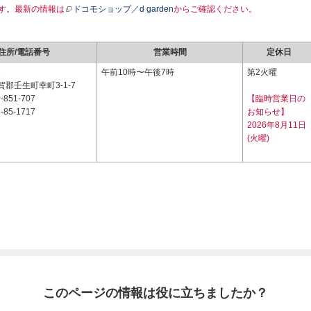
す。最新の情報は
ドコモショップ／d garden
からご確認ください。
住所/電話番号
営業時間
定休日
3
午前10時〜午後7時
第2火曜
郡壬生町幸町3-1-7
-851-707
【臨時営業日の
-85-1717
お知らせ】
2026年8月11日
(火曜)
このページの情報は役に立ちましたか？