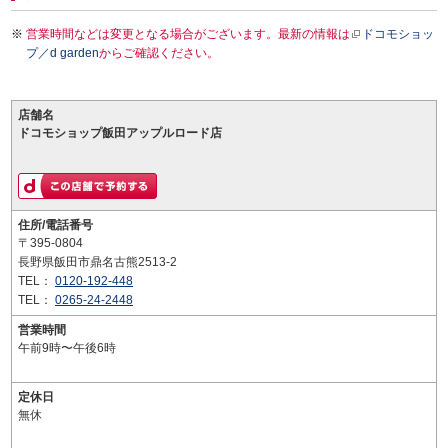
営業時間などは変更となる場合がございます。最新の情報は
ドコモショッ
プ／d garden
からご確認ください。
店舗名
ドコモショップ飯田アップルロード店
住所/電話番号
〒395-0804
長野県飯田市鼎名古熊2513-2
TEL：
0120-192-448
TEL：
0265-24-2448
営業時間
午前9時〜午後6時
定休日
無休