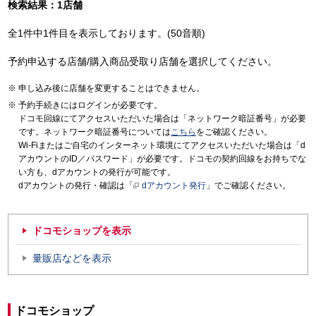
検索結果：1店舗
全1件中1件目を表示しております。(50音順)
予約申込する店舗/購入商品受取り店舗を選択してください。
申し込み後に店舗を変更することはできません。
予約手続きにはログインが必要です。
ドコモ回線にてアクセスいただいた場合は「ネットワーク暗証番号」が必要
です。ネットワーク暗証番号については
こちら
をご確認ください。
Wi-Fiまたはご自宅のインターネット環境にてアクセスいただいた場合は「d
アカウントのID／パスワード」が必要です。ドコモの契約回線をお持ちでな
い方も、dアカウントの発行が可能です。
dアカウントの発行・確認は「
dアカウント発行
」でご確認ください。
ドコモショップを表示
量販店などを表示
ドコモショップ