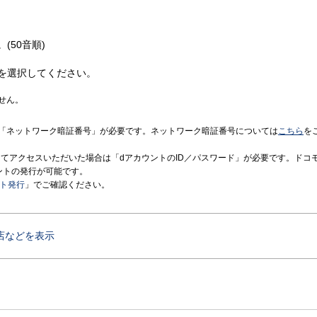
(50音順)
を選択してください。
せん。
「ネットワーク暗証番号」が必要です。ネットワーク暗証番号については
こちら
を
境にてアクセスいただいた場合は「dアカウントのID／パスワード」が必要です。ドコ
ントの発行が可能です。
ント発行
」でご確認ください。
店などを表示