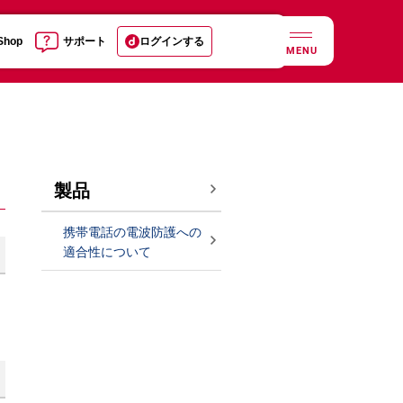
 Shop
サポート
ログインする
MENU
製品
携帯電話の電波防護への
適合性について