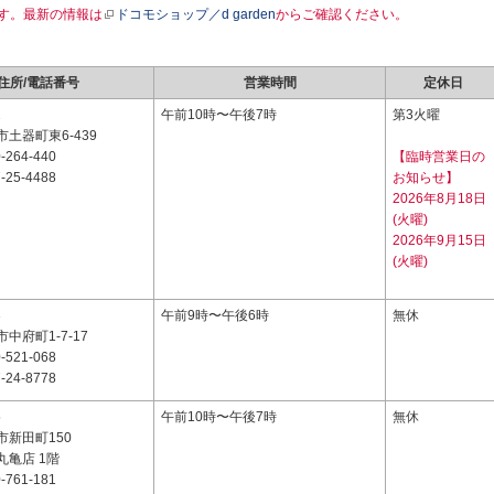
す。最新の情報は
ドコモショップ／d garden
からご確認ください。
住所/電話番号
営業時間
定休日
2
午前10時〜午後7時
第3火曜
土器町東6-439
-264-440
【臨時営業日の
-25-4488
お知らせ】
2026年8月18日
(火曜)
2026年9月15日
(火曜)
3
午前9時〜午後6時
無休
中府町1-7-17
-521-068
-24-8778
5
午前10時〜午後7時
無休
市新田町150
丸亀店 1階
-761-181