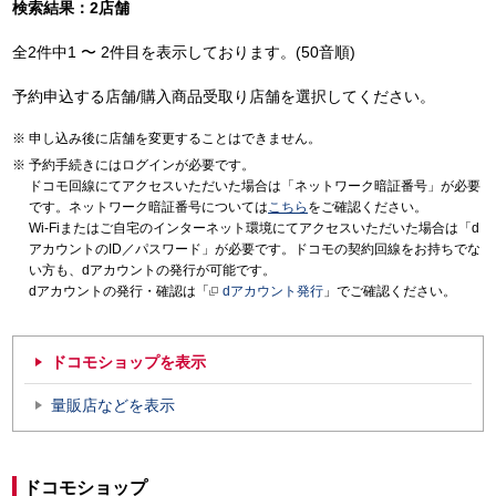
検索結果：2店舗
全2件中1 〜 2件目を表示しております。(50音順)
予約申込する店舗/購入商品受取り店舗を選択してください。
申し込み後に店舗を変更することはできません。
予約手続きにはログインが必要です。
ドコモ回線にてアクセスいただいた場合は「ネットワーク暗証番号」が必要
です。ネットワーク暗証番号については
こちら
をご確認ください。
Wi-Fiまたはご自宅のインターネット環境にてアクセスいただいた場合は「d
アカウントのID／パスワード」が必要です。ドコモの契約回線をお持ちでな
い方も、dアカウントの発行が可能です。
dアカウントの発行・確認は「
dアカウント発行
」でご確認ください。
ドコモショップを表示
量販店などを表示
ドコモショップ