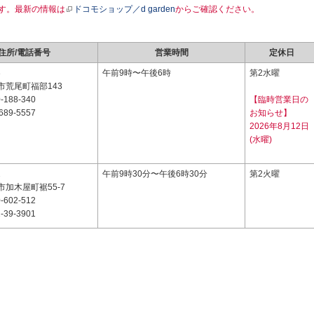
す。最新の情報は
ドコモショップ／d garden
からご確認ください。
住所/電話番号
営業時間
定休日
3
午前9時〜午後6時
第2水曜
市荒尾町福部143
-188-340
【臨時営業日の
689-5557
お知らせ】
2026年8月12日
(水曜)
2
午前9時30分〜午後6時30分
第2火曜
加木屋町裾55-7
-602-512
-39-3901