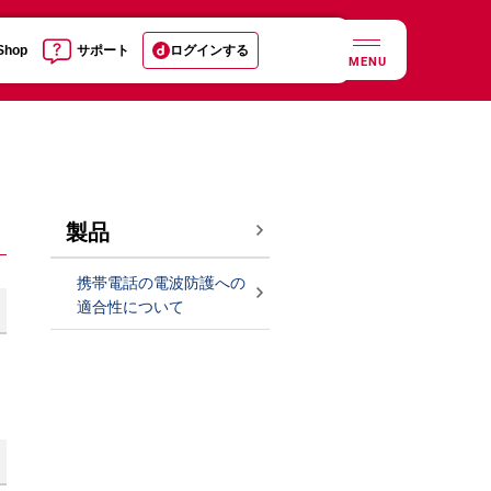
 Shop
サポート
ログインする
MENU
製品
携帯電話の電波防護への
適合性について