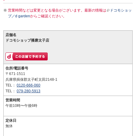
営業時間などは変更となる場合がございます。最新の情報は
ドコモショッ
プ／d garden
からご確認ください。
店舗名
ドコモショップ播磨太子店
住所/電話番号
〒671-1511
兵庫県揖保郡太子町太田2148-1
TEL：
0120-666-060
TEL：
079-280-5913
営業時間
午前10時〜午後6時
定休日
無休