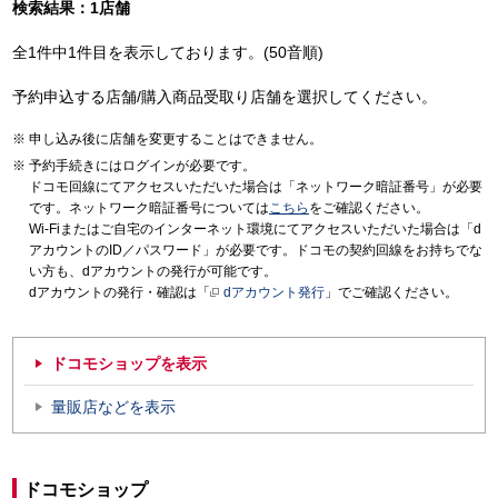
検索結果：1店舗
全1件中1件目を表示しております。(50音順)
予約申込する店舗/購入商品受取り店舗を選択してください。
申し込み後に店舗を変更することはできません。
予約手続きにはログインが必要です。
ドコモ回線にてアクセスいただいた場合は「ネットワーク暗証番号」が必要
です。ネットワーク暗証番号については
こちら
をご確認ください。
Wi-Fiまたはご自宅のインターネット環境にてアクセスいただいた場合は「d
アカウントのID／パスワード」が必要です。ドコモの契約回線をお持ちでな
い方も、dアカウントの発行が可能です。
dアカウントの発行・確認は「
dアカウント発行
」でご確認ください。
ドコモショップを表示
量販店などを表示
ドコモショップ