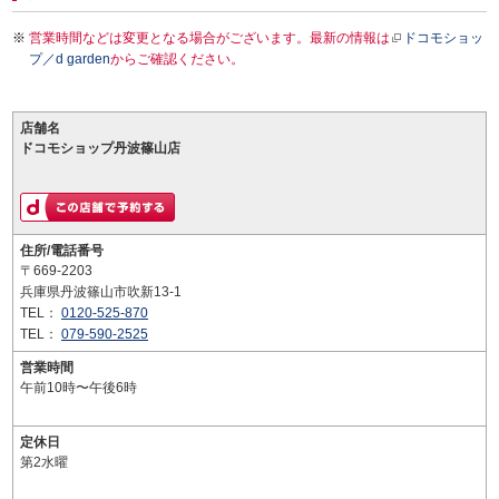
営業時間などは変更となる場合がございます。最新の情報は
ドコモショッ
プ／d garden
からご確認ください。
店舗名
ドコモショップ丹波篠山店
住所/電話番号
〒669-2203
兵庫県丹波篠山市吹新13-1
TEL：
0120-525-870
TEL：
079-590-2525
営業時間
午前10時〜午後6時
定休日
第2水曜