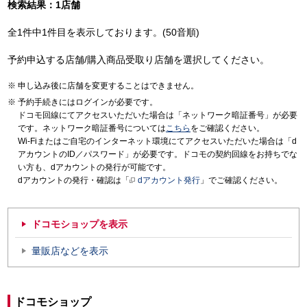
検索結果：1店舗
全1件中1件目を表示しております。(50音順)
予約申込する店舗/購入商品受取り店舗を選択してください。
申し込み後に店舗を変更することはできません。
予約手続きにはログインが必要です。
ドコモ回線にてアクセスいただいた場合は「ネットワーク暗証番号」が必要
です。ネットワーク暗証番号については
こちら
をご確認ください。
Wi-Fiまたはご自宅のインターネット環境にてアクセスいただいた場合は「d
アカウントのID／パスワード」が必要です。ドコモの契約回線をお持ちでな
い方も、dアカウントの発行が可能です。
dアカウントの発行・確認は「
dアカウント発行
」でご確認ください。
ドコモショップを表示
量販店などを表示
ドコモショップ