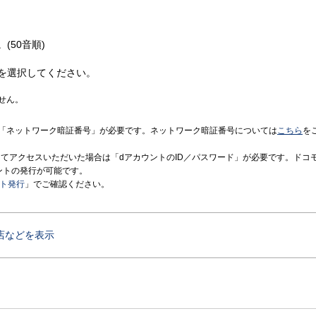
(50音順)
を選択してください。
せん。
「ネットワーク暗証番号」が必要です。ネットワーク暗証番号については
こちら
を
境にてアクセスいただいた場合は「dアカウントのID／パスワード」が必要です。ドコ
ントの発行が可能です。
ント発行
」でご確認ください。
店などを表示