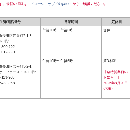
す。最新の情報は
ドコモショップ／d garden
からご確認ください。
住所/電話番号
営業時間
定休日
4
午前10時〜午後6時
無休
長田区四番町7-1-3
 1階
-800-602
381-8783
8
午前10時〜午後6時
第3木曜
長田区若松町5-2-1
・ファースト101 1階
【臨時営業日の
-113-968
お知らせ】
643-3968
2026年8月20日
(木曜)