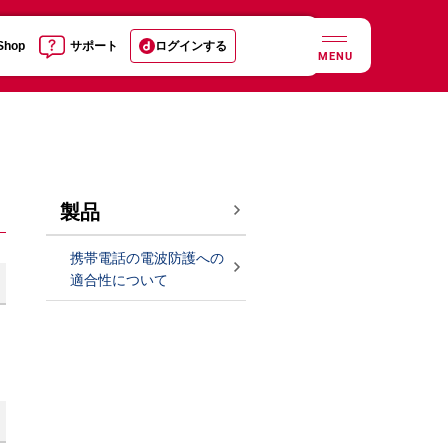
 Shop
サポート
ログインする
MENU
製品
携帯電話の電波防護への
適合性について