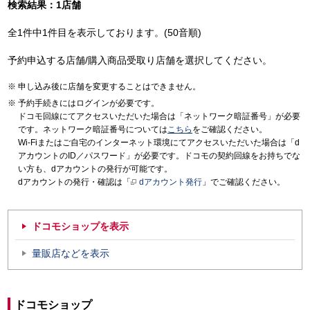
検索結果：1店舗
全1件中1件目を表示しております。(50音順)
予約申込する店舗/購入商品受取り店舗を選択してください。
申し込み後に店舗を変更することはできません。
予約手続きにはログインが必要です。
ドコモ回線にてアクセスいただいた場合は「ネットワーク暗証番号」が必要
です。ネットワーク暗証番号については
こちら
をご確認ください。
Wi-Fiまたはご自宅のインターネット環境にてアクセスいただいた場合は「d
アカウントのID／パスワード」が必要です。ドコモの契約回線をお持ちでな
い方も、dアカウントの発行が可能です。
dアカウントの発行・確認は「
dアカウント発行
」でご確認ください。
ドコモショップを表示
量販店などを表示
ドコモショップ