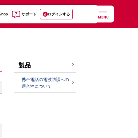
 Shop
サポート
ログインする
MENU
製品
携帯電話の電波防護への
適合性について