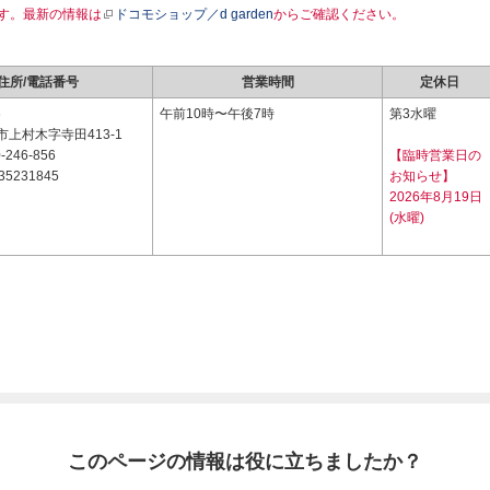
す。最新の情報は
ドコモショップ／d garden
からご確認ください。
住所/電話番号
営業時間
定休日
6
午前10時〜午後7時
第3水曜
上村木字寺田413-1
-246-856
【臨時営業日の
35231845
お知らせ】
2026年8月19日
(水曜)
このページの情報は役に立ちましたか？