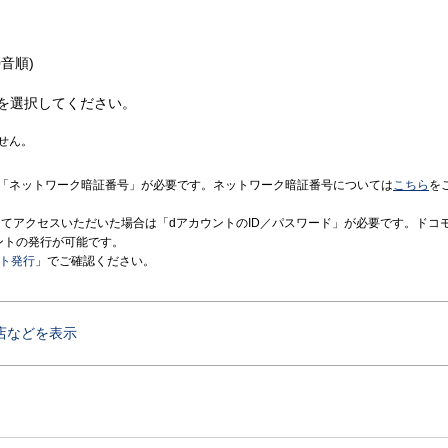
音順)
を選択してください。
せん。
「ネットワーク暗証番号」が必要です。ネットワーク暗証番号については
こちら
を
境にてアクセスいただいた場合は「dアカウントのID／パスワード」が必要です。ドコ
ントの発行が可能です。
ント発行
」でご確認ください。
店などを表示