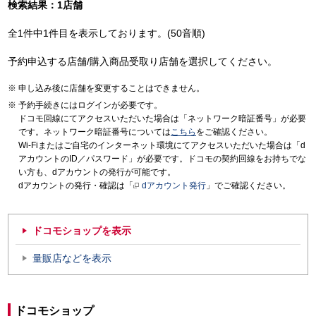
検索結果：1店舗
全1件中1件目を表示しております。(50音順)
予約申込する店舗/購入商品受取り店舗を選択してください。
申し込み後に店舗を変更することはできません。
予約手続きにはログインが必要です。
ドコモ回線にてアクセスいただいた場合は「ネットワーク暗証番号」が必要
です。ネットワーク暗証番号については
こちら
をご確認ください。
Wi-Fiまたはご自宅のインターネット環境にてアクセスいただいた場合は「d
アカウントのID／パスワード」が必要です。ドコモの契約回線をお持ちでな
い方も、dアカウントの発行が可能です。
dアカウントの発行・確認は「
dアカウント発行
」でご確認ください。
ドコモショップを表示
量販店などを表示
ドコモショップ