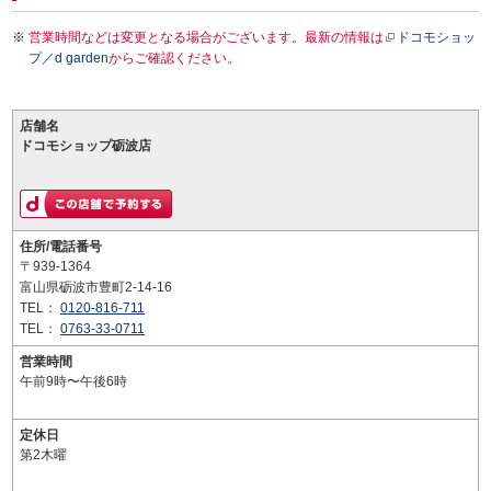
営業時間などは変更となる場合がございます。最新の情報は
ドコモショッ
プ／d garden
からご確認ください。
店舗名
ドコモショップ砺波店
住所/電話番号
〒939-1364
富山県砺波市豊町2-14-16
TEL：
0120-816-711
TEL：
0763-33-0711
営業時間
午前9時〜午後6時
定休日
第2木曜