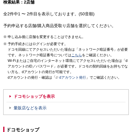
検索結果：2店舗
全2件中1 〜 2件目を表示しております。(50音順)
予約申込する店舗/購入商品受取り店舗を選択してください。
申し込み後に店舗を変更することはできません。
予約手続きにはログインが必要です。
ドコモ回線にてアクセスいただいた場合は「ネットワーク暗証番号」が必要
です。ネットワーク暗証番号については
こちら
をご確認ください。
Wi-Fiまたはご自宅のインターネット環境にてアクセスいただいた場合は「d
アカウントのID／パスワード」が必要です。ドコモの契約回線をお持ちでな
い方も、dアカウントの発行が可能です。
dアカウントの発行・確認は「
dアカウント発行
」でご確認ください。
ドコモショップを表示
量販店などを表示
ドコモショップ