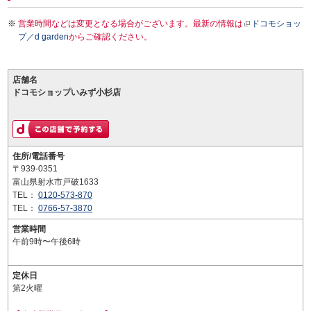
営業時間などは変更となる場合がございます。最新の情報は
ドコモショッ
プ／d garden
からご確認ください。
店舗名
ドコモショップいみず小杉店
住所/電話番号
〒939-0351
富山県射水市戸破1633
TEL：
0120-573-870
TEL：
0766-57-3870
営業時間
午前9時〜午後6時
定休日
第2火曜