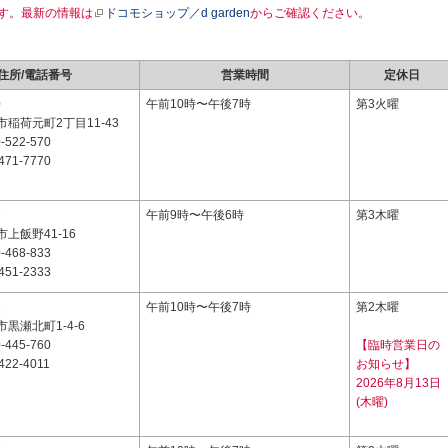
す。最新の情報は
ドコモショップ／d garden
からご確認ください。
住所/電話番号
営業時間
定休日
0
午前10時〜午後7時
第3火曜
稲荷元町2丁目11-43
-522-570
471-7770
7
午前9時〜午後6時
第3木曜
上飯野41-16
-468-833
451-2333
6
午前10時〜午後7時
第2木曜
黒瀬北町1-4-6
-445-760
【臨時営業日の
422-4011
お知らせ】
2026年8月13日
(木曜)