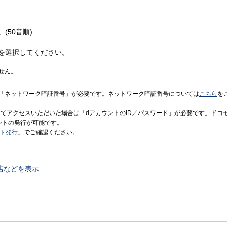
(50音順)
を選択してください。
せん。
「ネットワーク暗証番号」が必要です。ネットワーク暗証番号については
こちら
を
境にてアクセスいただいた場合は「dアカウントのID／パスワード」が必要です。ドコ
ントの発行が可能です。
ント発行
」でご確認ください。
店などを表示