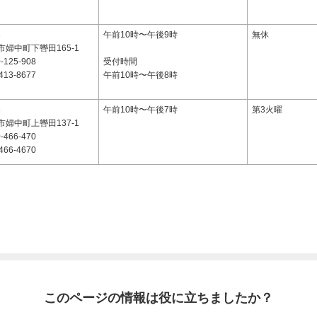
6
午前10時〜午後9時
無休
婦中町下轡田165-1
-125-908
受付時間
413-8677
午前10時〜午後8時
3
午前10時〜午後7時
第3火曜
婦中町上轡田137-1
-466-470
466-4670
このページの情報は役に立ちましたか？