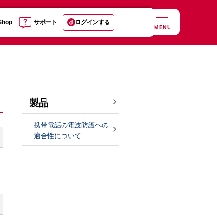
 Shop
サポート
ログインする
MENU
製品
携帯電話の電波防護への
適合性について