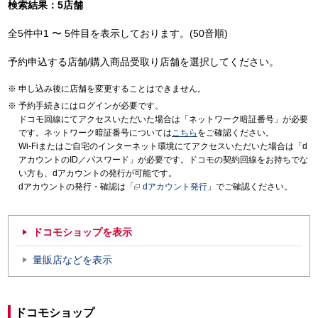
検索結果：5店舗
全5件中1 〜 5件目を表示しております。(50音順)
予約申込する店舗/購入商品受取り店舗を選択してください。
申し込み後に店舗を変更することはできません。
予約手続きにはログインが必要です。
ドコモ回線にてアクセスいただいた場合は「ネットワーク暗証番号」が必要
です。ネットワーク暗証番号については
こちら
をご確認ください。
Wi-Fiまたはご自宅のインターネット環境にてアクセスいただいた場合は「d
アカウントのID／パスワード」が必要です。ドコモの契約回線をお持ちでな
い方も、dアカウントの発行が可能です。
dアカウントの発行・確認は「
dアカウント発行
」でご確認ください。
ドコモショップを表示
量販店などを表示
ドコモショップ