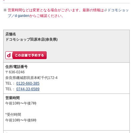
営業時間などは変更となる場合がございます。最新の情報は
ドコモショッ
プ／d garden
からご確認ください。
店舗名
ドコモショップ田原本店(奈良県)
住所/電話番号
〒636-0246
奈良県磯城郡田原本町千代172-4
TEL：
0120-660-385
TEL：
0744-33-6589
営業時間
午前10時〜午後7時
*受付時間
午前10時〜午後6時