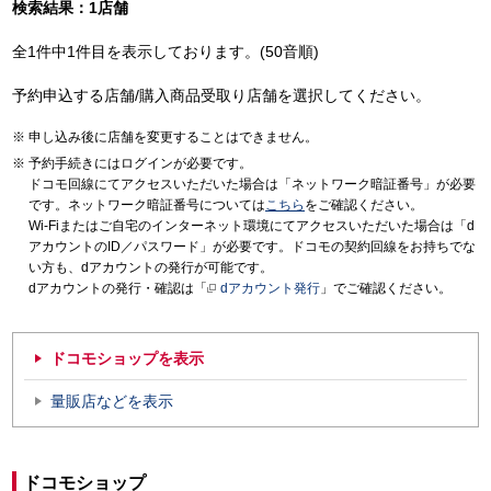
検索結果：1店舗
全1件中1件目を表示しております。(50音順)
予約申込する店舗/購入商品受取り店舗を選択してください。
申し込み後に店舗を変更することはできません。
予約手続きにはログインが必要です。
ドコモ回線にてアクセスいただいた場合は「ネットワーク暗証番号」が必要
です。ネットワーク暗証番号については
こちら
をご確認ください。
Wi-Fiまたはご自宅のインターネット環境にてアクセスいただいた場合は「d
アカウントのID／パスワード」が必要です。ドコモの契約回線をお持ちでな
い方も、dアカウントの発行が可能です。
dアカウントの発行・確認は「
dアカウント発行
」でご確認ください。
ドコモショップを表示
量販店などを表示
ドコモショップ