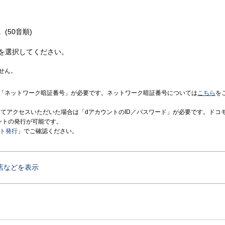
(50音順)
を選択してください。
せん。
「ネットワーク暗証番号」が必要です。ネットワーク暗証番号については
こちら
を
境にてアクセスいただいた場合は「dアカウントのID／パスワード」が必要です。ドコ
ントの発行が可能です。
ント発行
」でご確認ください。
店などを表示