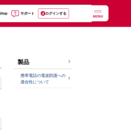
 Shop
サポート
ログインする
MENU
製品
携帯電話の電波防護への
適合性について