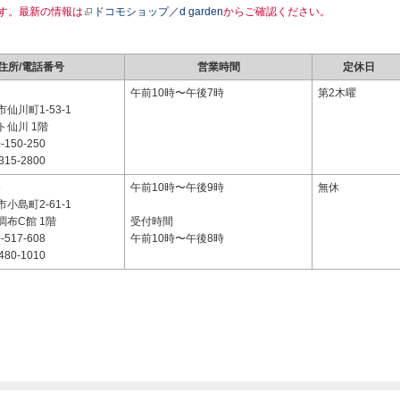
す。最新の情報は
ドコモショップ／d garden
からご確認ください。
住所/電話番号
営業時間
定休日
2
午前10時〜午後7時
第2木曜
仙川町1-53-1
ト仙川 1階
-150-250
315-2800
6
午前10時〜午後9時
無休
小島町2-61-1
布C館 1階
受付時間
-517-608
午前10時〜午後8時
480-1010