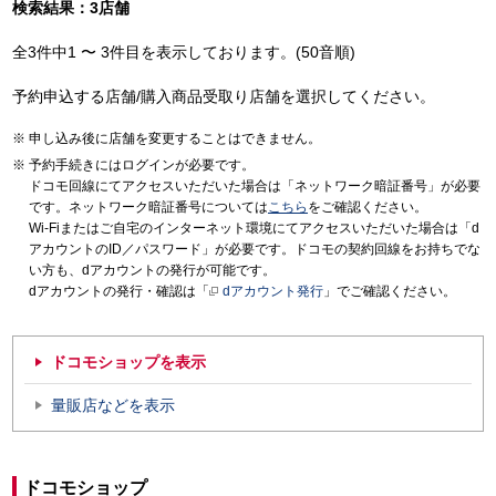
検索結果：3店舗
全3件中1 〜 3件目を表示しております。(50音順)
予約申込する店舗/購入商品受取り店舗を選択してください。
申し込み後に店舗を変更することはできません。
予約手続きにはログインが必要です。
ドコモ回線にてアクセスいただいた場合は「ネットワーク暗証番号」が必要
です。ネットワーク暗証番号については
こちら
をご確認ください。
Wi-Fiまたはご自宅のインターネット環境にてアクセスいただいた場合は「d
アカウントのID／パスワード」が必要です。ドコモの契約回線をお持ちでな
い方も、dアカウントの発行が可能です。
dアカウントの発行・確認は「
dアカウント発行
」でご確認ください。
ドコモショップを表示
量販店などを表示
ドコモショップ