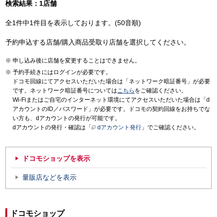
検索結果：1店舗
全1件中1件目を表示しております。(50音順)
予約申込する店舗/購入商品受取り店舗を選択してください。
申し込み後に店舗を変更することはできません。
予約手続きにはログインが必要です。
ドコモ回線にてアクセスいただいた場合は「ネットワーク暗証番号」が必要
です。ネットワーク暗証番号については
こちら
をご確認ください。
Wi-Fiまたはご自宅のインターネット環境にてアクセスいただいた場合は「d
アカウントのID／パスワード」が必要です。ドコモの契約回線をお持ちでな
い方も、dアカウントの発行が可能です。
dアカウントの発行・確認は「
dアカウント発行
」でご確認ください。
ドコモショップを表示
量販店などを表示
ドコモショップ