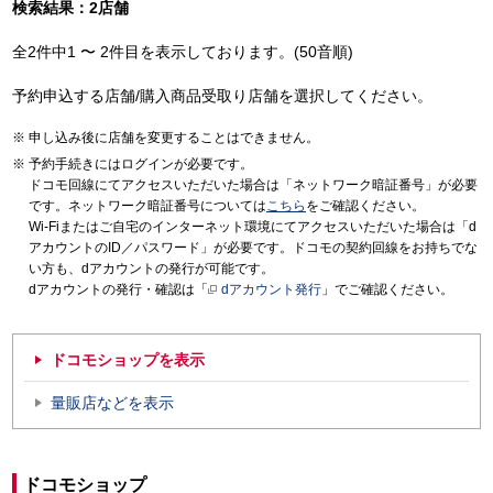
検索結果：2店舗
全2件中1 〜 2件目を表示しております。(50音順)
予約申込する店舗/購入商品受取り店舗を選択してください。
申し込み後に店舗を変更することはできません。
予約手続きにはログインが必要です。
ドコモ回線にてアクセスいただいた場合は「ネットワーク暗証番号」が必要
です。ネットワーク暗証番号については
こちら
をご確認ください。
Wi-Fiまたはご自宅のインターネット環境にてアクセスいただいた場合は「d
アカウントのID／パスワード」が必要です。ドコモの契約回線をお持ちでな
い方も、dアカウントの発行が可能です。
dアカウントの発行・確認は「
dアカウント発行
」でご確認ください。
ドコモショップを表示
量販店などを表示
ドコモショップ