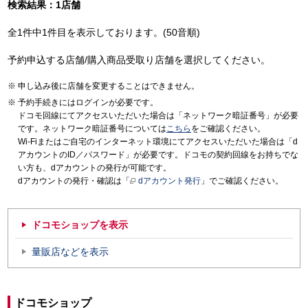
検索結果：1店舗
全1件中1件目を表示しております。(50音順)
予約申込する店舗/購入商品受取り店舗を選択してください。
申し込み後に店舗を変更することはできません。
予約手続きにはログインが必要です。
ドコモ回線にてアクセスいただいた場合は「ネットワーク暗証番号」が必要
です。ネットワーク暗証番号については
こちら
をご確認ください。
Wi-Fiまたはご自宅のインターネット環境にてアクセスいただいた場合は「d
アカウントのID／パスワード」が必要です。ドコモの契約回線をお持ちでな
い方も、dアカウントの発行が可能です。
dアカウントの発行・確認は「
dアカウント発行
」でご確認ください。
ドコモショップを表示
量販店などを表示
ドコモショップ