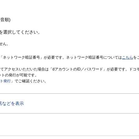
音順)
を選択してください。
せん。
「ネットワーク暗証番号」が必要です。ネットワーク暗証番号については
こちら
を
境にてアクセスいただいた場合は「dアカウントのID／パスワード」が必要です。ドコ
ントの発行が可能です。
ント発行
」でご確認ください。
店などを表示