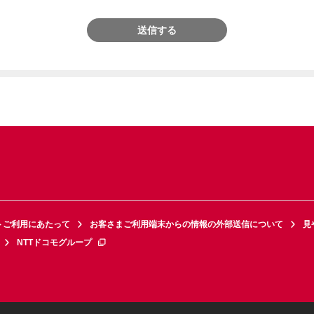
送信する
トご利用にあたって
お客さまご利用端末からの情報の外部送信について
見
NTTドコモグループ