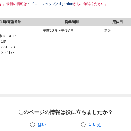
す。最新の情報は
ドコモショップ／d garden
からご確認ください。
住所/電話番号
営業時間
定休日
2
午前10時〜午後7時
無休
東1-4-12
 1階
-831-173
580-1173
このページの情報は役に立ちましたか？
はい
いいえ