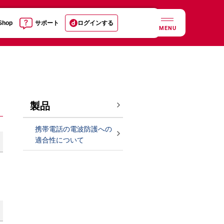
 Shop
サポート
ログインする
MENU
製品
携帯電話の電波防護への
適合性について