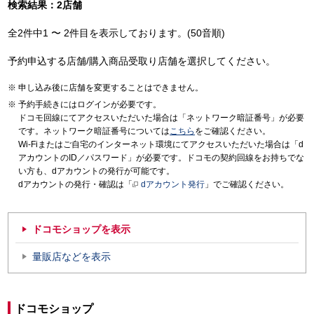
検索結果：2店舗
全2件中1 〜 2件目を表示しております。(50音順)
予約申込する店舗/購入商品受取り店舗を選択してください。
申し込み後に店舗を変更することはできません。
予約手続きにはログインが必要です。
ドコモ回線にてアクセスいただいた場合は「ネットワーク暗証番号」が必要
です。ネットワーク暗証番号については
こちら
をご確認ください。
Wi-Fiまたはご自宅のインターネット環境にてアクセスいただいた場合は「d
アカウントのID／パスワード」が必要です。ドコモの契約回線をお持ちでな
い方も、dアカウントの発行が可能です。
dアカウントの発行・確認は「
dアカウント発行
」でご確認ください。
ドコモショップを表示
量販店などを表示
ドコモショップ